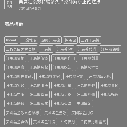
樂威壯藥效持續多久？藥師解析正確吃法
效
03
有
士
8 月
果
哪
在
留言功能已關閉
哪
持
些？
〈樂
裡
續
藥
威
買
多
師
壯
商品標籤
才
久？
解
藥
安
藥
析
效
心？
師
成
持
藥
hamer
一想就硬
原廠汗馬糖
悍馬糖
正品汗馬糖
解
分、
續
師
析
正
多
教
正品美國黑金官網
汗馬糖
汗馬糖ptt
汗馬糖代購
汗馬糖保養
Kamagra
確
久？
你
Oral
吃
藥
汗馬糖價格
汗馬糖價錢
汗馬糖副作用
汗馬糖劑量
分
Jelly
法
師
辨
正
與
解
汗馬糖原廠
汗馬糖台灣
汗馬糖吃法
汗馬糖哪裡買
正
確
正
析
品
吃
品
正
汗馬糖哪裡買ptt
汗馬糖多少錢
汗馬糖官網
汗馬糖每天吃
吃
法
購
確
法〉
與
買
汗馬糖無效
汗馬糖用法
汗馬糖用量
汗馬糖真假
汗馬糖真偽
吃
中
7
指
法〉
種
南〉
汗馬糖空腹
汗馬糖藥局
汗馬糖規格
汗馬糖評價
汗馬糖購買
中
口
中
味〉
汗馬糖陽痿
汗馬糖頭疼
汗馬糖香港
美國黑金
中
美國黑金效果怎麼樣
美國黑金無效
美國黑金用法
美國黑金真偽
美國黑金評價
華佗神丹
華佗神丹哪裡買