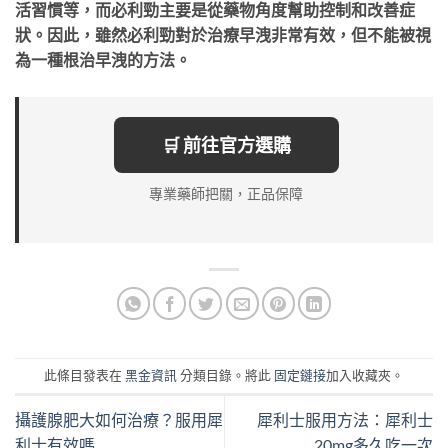
活習慣等，而必利勁主要是從藥物角度幫助控制和改善症
狀。因此，雖然必利勁對於治療早洩非常有效，但不能被視
為一種根治早洩的方法。
🛒 前往官方選購
專業藥師把關，正品保障
此條目發表在
黑金資訊
分類目錄。將此
固定鏈接
加入收藏夾。
攝護腺肥大如何治療？服用犀
犀利士服用方法：犀利士
利士有效嗎
20mg多久吃一次