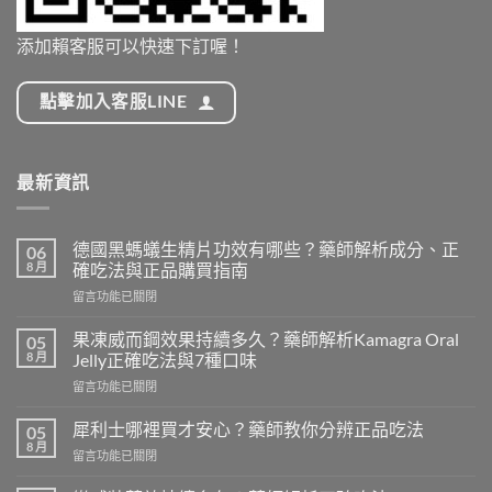
添加賴客服可以快速下訂喔！
點擊加入客服LINE
最新資訊
德國黑螞蟻生精片功效有哪些？藥師解析成分、正
06
8 月
確吃法與正品購買指南
在
留言功能已關閉
〈德
國
果凍威而鋼效果持續多久？藥師解析Kamagra Oral
05
黑
8 月
Jelly正確吃法與7種口味
螞
在
留言功能已關閉
蟻
〈果
生
凍
精
犀利士哪裡買才安心？藥師教你分辨正品吃法
05
威
片
8 月
在
留言功能已關閉
而
功
〈犀
鋼
效
利