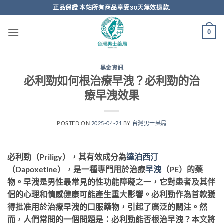
跳
正品保證 本站所有商品享受30天無效退款.
轉
至
0
內
容
黑金資訊
必利勁如何根治療早洩？必利勁的治
療早洩效果
POSTED ON
2025-04-21
BY
台灣男士藥局
必利勁（Priligy），其有效成分為
達泊西汀
（Dapoxetine），是一種專門用於治療
早洩
（PE）的藥
物。早洩是男性最常見的性功能障礙之一，它對患者及其伴
侶的心理和情感健康可能產生重大影響。必利勁作為首款獲
得批准用於治療早洩的口服藥物，引起了廣泛的關注。然
而，人們常問的一個問題是：必利勁能否根治早洩？本文將