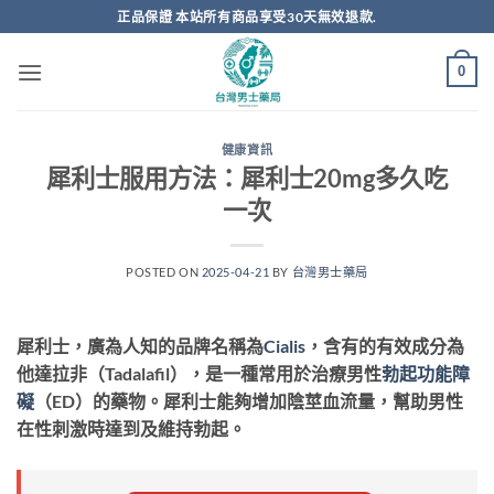
跳
正品保證 本站所有商品享受30天無效退款.
轉
至
0
內
容
健康資訊
犀利士服用方法：犀利士20mg多久吃
一次
POSTED ON
2025-04-21
BY
台灣男士藥局
犀利士，廣為人知的品牌名稱為
Cialis
，含有的有效成分為
他達拉非（Tadalafil），是一種常用於治療男性
勃起功能障
礙
（ED）的藥物。犀利士能夠增加陰莖血流量，幫助男性
在性刺激時達到及維持勃起。