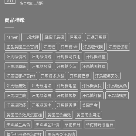
8 月
果
哪
在
留言功能已關閉
哪
持
些？
〈樂
裡
續
藥
威
買
多
師
壯
商品標籤
才
久？
解
藥
安
藥
析
效
心？
師
成
持
藥
hamer
一想就硬
原廠汗馬糖
悍馬糖
正品汗馬糖
解
分、
續
師
析
正
多
教
正品美國黑金官網
汗馬糖
汗馬糖ptt
汗馬糖代購
汗馬糖保養
Kamagra
確
久？
你
Oral
吃
藥
汗馬糖價格
汗馬糖價錢
汗馬糖副作用
汗馬糖劑量
分
Jelly
法
師
辨
正
與
解
汗馬糖原廠
汗馬糖台灣
汗馬糖吃法
汗馬糖哪裡買
正
確
正
析
品
吃
品
正
汗馬糖哪裡買ptt
汗馬糖多少錢
汗馬糖官網
汗馬糖每天吃
吃
法
購
確
法〉
與
買
汗馬糖無效
汗馬糖用法
汗馬糖用量
汗馬糖真假
汗馬糖真偽
吃
中
7
指
法〉
種
南〉
汗馬糖空腹
汗馬糖藥局
汗馬糖規格
汗馬糖評價
汗馬糖購買
中
口
中
味〉
汗馬糖陽痿
汗馬糖頭疼
汗馬糖香港
美國黑金
中
美國黑金效果怎麼樣
美國黑金無效
美國黑金用法
美國黑金真偽
美國黑金評價
華佗神丹
華佗神丹哪裡買
華佗神丹效果怎麼樣
馬來西亞汗馬糖