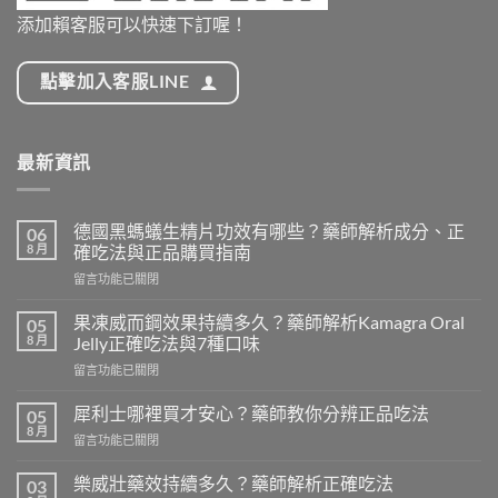
添加賴客服可以快速下訂喔！
點擊加入客服LINE
最新資訊
德國黑螞蟻生精片功效有哪些？藥師解析成分、正
06
8 月
確吃法與正品購買指南
在
留言功能已關閉
〈德
國
果凍威而鋼效果持續多久？藥師解析Kamagra Oral
05
黑
8 月
Jelly正確吃法與7種口味
螞
在
留言功能已關閉
蟻
〈果
生
凍
精
犀利士哪裡買才安心？藥師教你分辨正品吃法
05
威
片
8 月
在
留言功能已關閉
而
功
〈犀
鋼
效
利
樂威壯藥效持續多久？藥師解析正確吃法
效
03
有
士