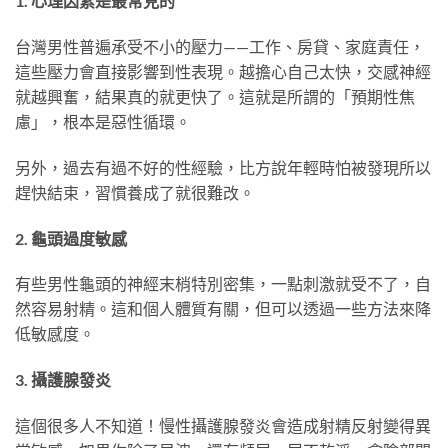
1. 心理因素是最常見的
台灣男性普遍承受不小的壓力——工作、房貸、家庭責任，
這些壓力會直接影響到性表現。越擔心自己太快，交感神經
就越興奮，結果真的就更快了。這就是所謂的「預期性焦
慮」，根本是惡性循環。
另外，過去有過不好的性經驗，比方說年輕時怕被發現所以
趕快結束，習慣養成了就很難改。
2. 龜頭過度敏感
有些男性龜頭的神經末梢特別密集，一點刺激就受不了，自
然容易射精。這和個人體質有關，但可以透過一些方法來降
低敏感度。
3. 攝護腺發炎
這個很多人不知道！慢性攝護腺發炎會造成射精反射變得異