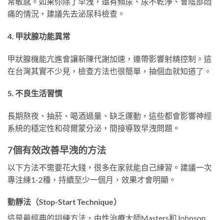
常敏感。如果你除了早洩，還有頻尿、尿不乾淨、會陰部悶
痛的情況，建議先去泌尿科檢查。
4. 甲狀腺功能異常
甲狀腺機能亢進會讓新陳代謝加速，連帶影響射精控制。這
在台灣其實不少見，檢查方法也很簡單，抽個血就知道了。
5. 不良生活習慣
長期熬夜、抽菸、喝酒過量、缺乏運動，這些都會影響神經
系統的穩定性和荷爾蒙分泌，間接導致早洩問題。
7個有效改善早洩的方法
以下方法不需要花大錢，很多在家就能自己練習。建議一次
專注練1-2種，持續至少一個月，效果才會明顯。
動靜法（Stop-Start Technique）
這是最經典的訓練方法，由性治療大師Masters和Johnson