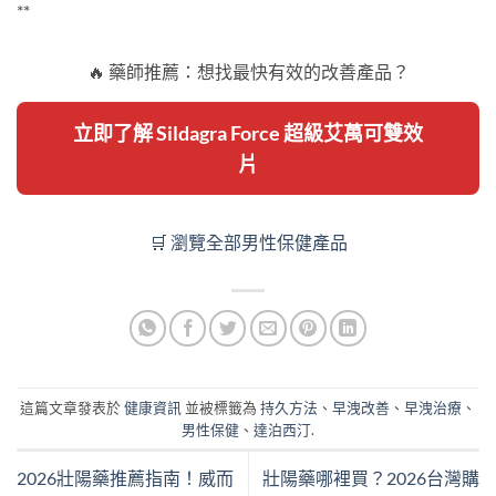
**
🔥 藥師推薦：想找最快有效的改善產品？
立即了解 Sildagra Force 超級艾萬可雙效
片
🛒 瀏覽全部男性保健產品
這篇文章發表於
健康資訊
並被標籤為
持久方法
、
早洩改善
、
早洩治療
、
男性保健
、
達泊西汀
.
2026壯陽藥推薦指南！威而
壯陽藥哪裡買？2026台灣購