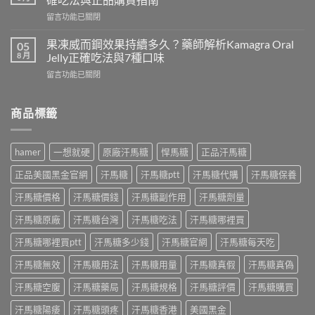
力
藥
在
留言功能已關閉
片
師
〈德
是
解
國
什
果凍威而鋼效果持續多久？藥師解析Kamagra Oral
05
析
黑
麼？
8 月
Jelly正確吃法與7種口味
成
螞
藥
分、
在
留言功能已關閉
蟻
師
正
〈果
生
完
確
凍
精
整
吃
威
商品標籤
片
解
法
而
功
析
與
鋼
效
成
正
效
有
分
hamer
一想就硬
原廠汗馬糖
悍馬糖
正品汗馬糖
品
果
哪
功
購
持
些？
效、
正品美國黑金官網
汗馬糖
汗馬糖ptt
汗馬糖代購
汗馬糖保養
買
續
藥
正
指
多
師
汗馬糖價格
汗馬糖價錢
汗馬糖副作用
汗馬糖劑量
確
南〉
久？
解
吃
中
藥
汗馬糖原廠
汗馬糖台灣
汗馬糖吃法
汗馬糖哪裡買
析
法
師
成
與
解
汗馬糖哪裡買ptt
汗馬糖多少錢
汗馬糖官網
汗馬糖每天吃
分、
正
析
正
品
汗馬糖無效
汗馬糖用法
汗馬糖用量
汗馬糖真假
汗馬糖真偽
Kamagra
確
購
Oral
吃
買〉
汗馬糖空腹
汗馬糖藥局
汗馬糖規格
汗馬糖評價
汗馬糖購買
Jelly
法
中
正
與
汗馬糖陽痿
汗馬糖頭疼
汗馬糖香港
美國黑金
確
正