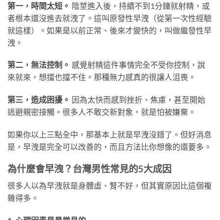
第一，時間太短。
陰莖進入後，持續不到1分鐘就射精，或
者根本還沒進去就洩了。這叫原發性早洩（從第一次性經驗
就這樣）。如果是以前正常、後來才變快的，叫做繼發性早
洩。
第二，無法控制。
感覺射精這件事情完全不受你控制，說
來就來，想擋也擋不住。那種無力感真的很讓人沮喪。
第三，造成困擾。
因為太快而感到挫折、焦慮，甚至開始
逃避親密接觸。很多人不敢交新對象，就是怕被嫌棄。
如果你以上三點全中，那基本上就是早洩沒錯了。但好消息
是，早洩是完全可以改善的，而且方法比你想像的還要多。
為什麼會早洩？台灣男性常見的5大成因
很多人以為早洩就是身體虛、腎不好，但其實原因比這個複
雜得多。