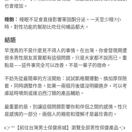
也會增加。
睡飽：
睡眠不足會直接影響睪固酮分泌。一天至少睡7小
時，對性功能的幫助比吃任何補品都大。
結語
早洩真的不是什麼見不得人的事情。在台灣，你會發現周遭
很多男性朋友其實都有這個問題，只是大家都不說而已。重
點是——這件事完全可以改善，不是一輩子的宿命。
不妨先從最簡單的方法開始：試試凱格爾運動、換加厚保險
套，同時調整作息。如果一兩個月後還沒明顯進步，可以考
慮延時噴劑或達泊西汀類的產品輔助。
最重要的是，別讓這個問題影響你和伴侶之間的感情。性只
是感情的一部分，兩個人的親密和理解才是最珍貴的。
👉 **【前往台灣男士保健商城】瀏覽全部男性保健產品 👈