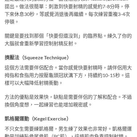
提出。做法很簡單：刺激到快要射精的感覺約7-8分時，停
下來休息30秒，等感覺消退後再繼續。每次練習重複3-4次
停頓。
關鍵是要找到那個「快要但還沒到」的臨界點。練久了你的
大腦就會重新學習控制射精反射。
擠壓法（Squeeze Technique）
這個方法需要伴侶配合。當你感覺快要射精時，請伴侶用大
拇指和食指用力按壓龜頭冠狀溝下方，持續約10-15秒。這
樣可以大幅降低射精衝動。
方法的優點是效果快，缺點是需要伴侶的了解和配合。不過
換個角度想，一起練習也能增加親密感。
凱格爾運動（Kegel Exercise）
不只女生需要練凱格爾，男生練了效果也非常好。凱格爾運
動是訓練恥骨尾骨肌（PC肌），這條肌肉負責控制射精。