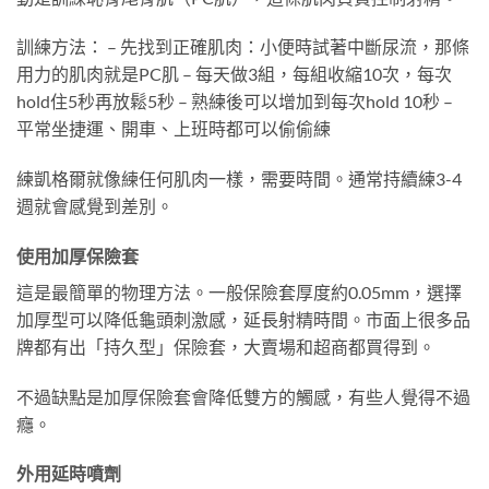
訓練方法： – 先找到正確肌肉：小便時試著中斷尿流，那條
用力的肌肉就是PC肌 – 每天做3組，每組收縮10次，每次
hold住5秒再放鬆5秒 – 熟練後可以增加到每次hold 10秒 –
平常坐捷運、開車、上班時都可以偷偷練
練凱格爾就像練任何肌肉一樣，需要時間。通常持續練3-4
週就會感覺到差別。
使用加厚保險套
這是最簡單的物理方法。一般保險套厚度約0.05mm，選擇
加厚型可以降低龜頭刺激感，延長射精時間。市面上很多品
牌都有出「持久型」保險套，大賣場和超商都買得到。
不過缺點是加厚保險套會降低雙方的觸感，有些人覺得不過
癮。
外用延時噴劑