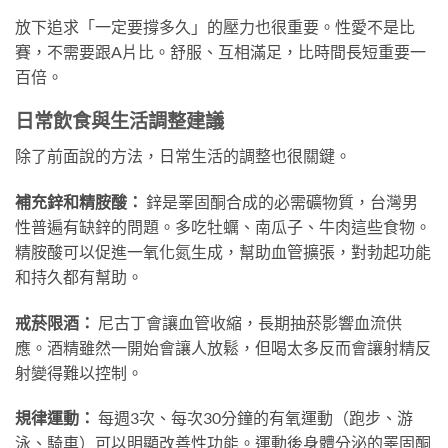
放下追求「一定要撐多久」的壓力也很重要。性愛不是比
賽，不需要跟A片比。舒服、互相滿足，比時間長短重要一
百倍。
日常飲食與生活調整建議
除了前面說的方法，日常生活的調整也很關鍵。
補充鋅和精胺酸：
鋅是睪固酮合成的必需礦物質，台灣男
性普遍有缺鋅的問題。多吃牡蠣、南瓜子、牛肉這些食物。
精胺酸可以促進一氧化氮生成，幫助血管擴張，對勃起功能
和持久都有幫助。
戒菸限酒：
尼古丁會讓血管收縮，長期抽菸影響血流供
應。酒精雖然一開始會讓人放鬆，但喝太多反而會讓射精反
射變得難以控制。
規律運動：
每週3次、每次30分鐘的有氧運動（跑步、游
泳、騎車）可以明顯改善性功能。運動後身體分泌的睪固酮