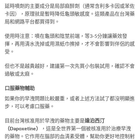
延時噴劑的主要成分是局部麻醉劑（通常含利多卡因或苯佐
卡因），原理就是暫時降低龜頭敏感度。這類產品在台灣藥
局和網路平台都買得到。
使用時注意：噴在龜頭和陰莖前端，等3-5分鐘讓藥效發
揮，再用清水洗掉或用濕紙巾擦掉，才不會影響到伴侶的感
受。
但也不是越貴越好，建議第一次先買小包裝試用，確認不會
過敏或太麻。
口服藥物輔助
如果你的早洩問題比較嚴重，或者上述方法試了都沒明顯進
步，可以考慮口服藥。
目前台灣核准用於早洩的藥物主要是
達泊西汀
（Dapoxetine）
，這是全世界第一個被核准用於治療早洩
的藥物。它作用在腦部的血清素受體，幫助你更好地控制射