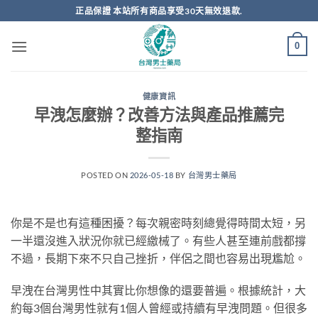
跳
正品保證 本站所有商品享受30天無效退款.
轉
至
0
內
容
健康資訊
早洩怎麼辦？改善方法與產品推薦完
整指南
POSTED ON
2026-05-18
BY
台灣男士藥局
你是不是也有這種困擾？每次親密時刻總覺得時間太短，另
一半還沒進入狀況你就已經繳械了。有些人甚至連前戲都撐
不過，長期下來不只自己挫折，伴侶之間也容易出現尷尬。
早洩在台灣男性中其實比你想像的還要普遍。根據統計，大
約每3個台灣男性就有1個人曾經或持續有早洩問題。但很多