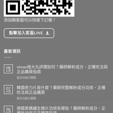
添加賴客服可以快速下訂喔！
點擊加入客服LINE
最新資訊
vimax增大丸評價如何？藥師解析成分、正確吃法與
08
8 月
正品購買指南
在
留言功能已關閉
〈vimax
增
韓國奇力片是什麼？藥師完整解析成分功效、正確
07
大
8 月
吃法與正品購買
丸
在
留言功能已關閉
評
〈韓
價
國
如
德國黑螞蟻生精片功效有哪些？藥師解析成分、正
06
奇
何？
8 月
確吃法與正品購買指南