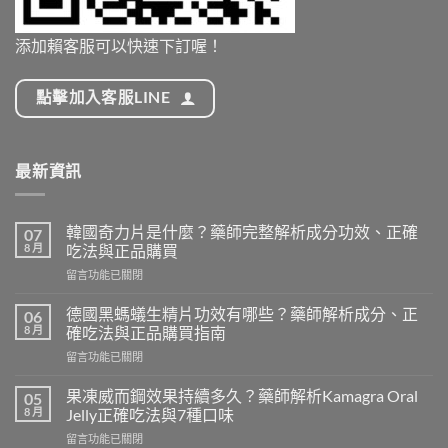
添加賴客服可以快速下訂喔！
點擊加入客服LINE
最新資訊
韓國奇力片是什麼？藥師完整解析成分功效、正確
07
8 月
吃法與正品購買
在
留言功能已關閉
〈韓
國
德國黑螞蟻生精片功效有哪些？藥師解析成分、正
06
奇
8 月
確吃法與正品購買指南
力
在
留言功能已關閉
片
〈德
是
國
什
果凍威而鋼效果持續多久？藥師解析Kamagra Oral
05
黑
麼？
8 月
Jelly正確吃法與7種口味
螞
藥
在
留言功能已關閉
蟻
師