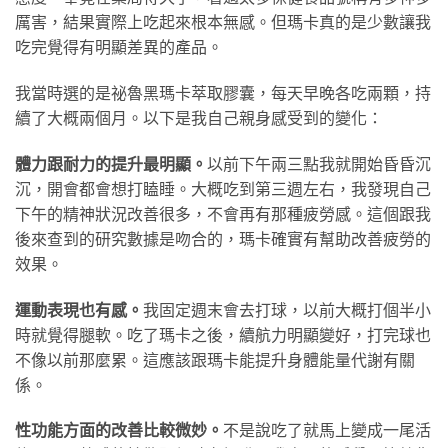
厲害，結果實際上吃起來根本無感。但瑪卡真的是少數讓我
吃完覺得有明顯差異的產品。
我當時選的是祕魯黑瑪卡萃取膠囊，每天早晚各吃兩顆，持
續了大概兩個月。以下是我自己親身感受到的變化：
體力跟耐力的提升最明顯。
以前下午兩三點我就開始昏昏沉
沉，開會都會想打瞌睡。大概吃到第三週左右，我發現自己
下午的精神狀況改善很多，不會再有那種疲勞感。這個跟我
後來查到的研究數據是吻合的，瑪卡確實有幫助改善疲勞的
效果。
運動表現也有感。
我固定週末會去打球，以前大概打個半小
時就覺得腿軟。吃了瑪卡之後，續航力明顯變好，打完球也
不像以前那麼累。這應該跟瑪卡能提升身體能量代謝有關
係。
性功能方面的改善比較微妙。
不是說吃了就馬上變成一尾活