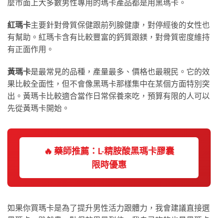
麼市面上大多數男性專用的瑪卡產品都是用黑瑪卡。
紅瑪卡
主要針對骨質保健跟前列腺健康，對停經後的女性也
有幫助。紅瑪卡含有比較豐富的鈣質跟鎂，對骨質密度維持
有正面作用。
黃瑪卡
是最常見的品種，產量最多、價格也最親民。它的效
果比較全面性，但不會像黑瑪卡那樣集中在某個方面特別突
出。黃瑪卡比較適合當作日常保養來吃，預算有限的人可以
先從黃瑪卡開始。
🔥 藥師推薦：L-精胺酸黑瑪卡膠囊
限時優惠
如果你買瑪卡是為了提升男性活力跟體力，我會建議直接選