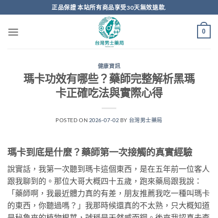
跳
正品保證 本站所有商品享受30天無效退款.
轉
至
0
內
容
健康資訊
瑪卡功效有哪些？藥師完整解析黑瑪
卡正確吃法與實際心得
POSTED ON
2026-07-02
BY
台灣男士藥局
瑪卡到底是什麼？藥師第一次接觸的真實經驗
說實話，我第一次聽到瑪卡這個東西，是在五年前一位客人
跟我聊到的。那位大哥大概四十五歲，跑來藥局跟我說：
「藥師啊，我最近體力真的有差，朋友推薦我吃一種叫瑪卡
的東西，你聽過嗎？」我那時候還真的不太熟，只大概知道
是秘魯來的植物根莖，號稱是天然威而鋼。後來我認真去查