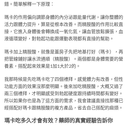
錯。簡單解釋一下原理：
瑪卡的作用偏向調節身體的內分泌跟能量代謝，讓你整體的
活力跟體力提升，算是從根本改善。而精胺酸的作用比較直
接，它進入身體後會轉換成一氧化氮，讓血管放鬆擴張，血
液循環變好，對勃起功能跟運動表現都有直接的幫助。
瑪卡加上精胺酸，就像是蓋房子先把地基打好（瑪卡），再
把管線鋪好讓水流通順（精胺酸）。兩個都是身體需要的營
養素，搭配起來效果是1加1大於2的。
我那時候是先吃瑪卡吃了四個禮拜，感覺體力有改善，但性
功能方面的效果沒那麼明顯。後來加吃精胺酸，大概又過了
兩三個禮拜，才明顯感受到勃起硬度跟持續時間都有變好。
所以如果你也是為了這方面的需求，我會建議直接找那種已
經搭配好瑪卡跟精胺酸的複方產品，省去自己搭配的麻煩。
瑪卡吃多久才會有效？藥師的真實經驗告訴你