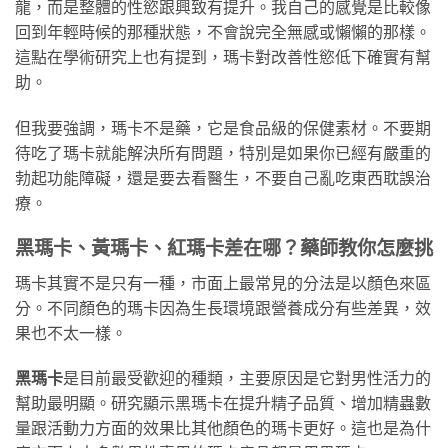
龍，而是整體的性慾跟興致有提升。我自己的感覺是比較像
回到年輕時候的那種狀態，不會說完全無感或懶懶的那樣。
這點在學術研究上也有提到，瑪卡對改善性慾低下確實有幫
助。
但我要強調，瑪卡不是藥，它是食品級的保健素材。不要期
待吃了瑪卡就能解決所有問題，特別是如果你已經有嚴重的
勃起功能障礙，還是要去看醫生，不要自己亂吃東西耽誤治
療。
黑瑪卡、黃瑪卡、紅瑪卡差在哪？藥師教你怎麼挑
瑪卡其實不是只有一種，市面上最常見的分法是以顏色來區
分。不同顏色的瑪卡因為生長環境跟營養成分有些差異，效
果也不太一樣。
黑瑪卡
是目前最受歡迎的種類，主要原因是它對男性活力的
幫助最明顯。研究顯示黑瑪卡在提升精子品質、增加精蟲數
量跟活動力方面的效果比其他顏色的瑪卡更好。這也是為什