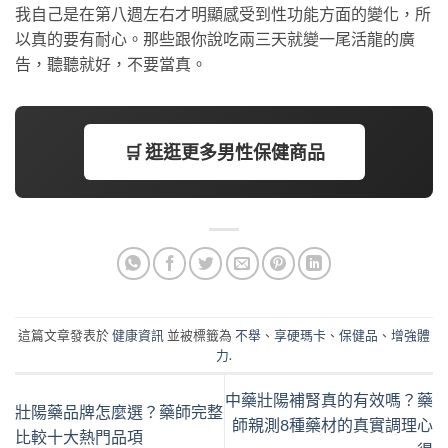
我自己是在第八週左右才明顯感受到性功能方面的變化，所
以真的要有耐心。那些跟你說吃兩三天就變一尾活龍的廣
告，聽聽就好，不要當真。
🛒 逛逛更多男性保健商品
這篇文章發表於
健康資訊
並被標籤為
不舉
、
享硬瑪卡
、
保健品
、
增強體
力
.
中藥壯陽補腎真的有效嗎？藥
壯陽藥品牌怎麼選？藥師完整
師親測8種藥材的真實調理心
比較十大熱門品項