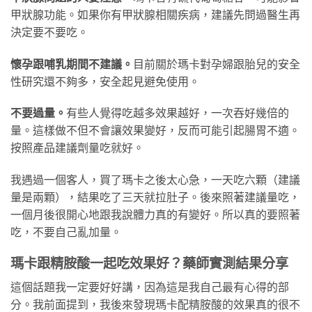
甲狀腺功能。如果你有甲狀腺相關疾病，建議先問過醫生再
決定要不要吃。
懷孕跟哺乳期間不建議。
目前關於瑪卡對孕婦跟胎兒的安全
性研究還不夠多，安全起見避免使用。
不要過量。
有些人覺得吃越多效果越好，一次吞好幾倍的
量。這樣做不但不會讓效果變好，反而可能引起腸胃不適。
按照產品建議劑量吃就好。
我遇過一個客人，買了瑪卡之後太心急，一天吃六顆（建議
量是兩顆），結果吃了三天就拉肚子。後來照著建議量吃，
一個月後很開心地跟我說體力真的有變好。所以真的要照著
吃，不要自己亂加量。
瑪卡跟精胺酸一起吃效果好？藥師實測結果分享
這個話題我一定要好好講，因為這是我自己最有心得的部
分。我前面提到，我後來發現瑪卡配精胺酸的效果真的很不