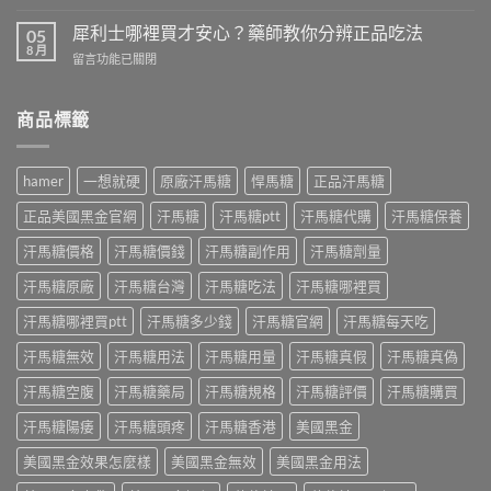
〈果
生
完
凍
精
犀利士哪裡買才安心？藥師教你分辨正品吃法
05
整
威
片
8 月
解
在
留言功能已關閉
而
功
析
〈犀
鋼
效
成
利
效
有
分
士
商品標籤
果
哪
功
哪
持
些？
效、
裡
續
藥
正
買
多
師
hamer
一想就硬
原廠汗馬糖
悍馬糖
正品汗馬糖
確
才
久？
解
吃
安
藥
正品美國黑金官網
汗馬糖
汗馬糖ptt
汗馬糖代購
汗馬糖保養
析
法
心？
師
成
與
藥
汗馬糖價格
汗馬糖價錢
汗馬糖副作用
汗馬糖劑量
解
分、
正
師
析
正
品
教
汗馬糖原廠
汗馬糖台灣
汗馬糖吃法
汗馬糖哪裡買
Kamagra
確
購
你
Oral
吃
買〉
分
汗馬糖哪裡買ptt
汗馬糖多少錢
汗馬糖官網
汗馬糖每天吃
Jelly
法
中
辨
正
與
汗馬糖無效
汗馬糖用法
汗馬糖用量
汗馬糖真假
汗馬糖真偽
正
確
正
品
吃
品
汗馬糖空腹
汗馬糖藥局
汗馬糖規格
汗馬糖評價
汗馬糖購買
吃
法
購
法〉
與
買
汗馬糖陽痿
汗馬糖頭疼
汗馬糖香港
美國黑金
中
7
指
種
南〉
美國黑金效果怎麼樣
美國黑金無效
美國黑金用法
口
中