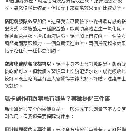
30倍濃縮這種，就是把有效成分提取出來，讓身體更好吸
收。雖然價格比較高，但換算下來實際效果反而比較划算。
搭配精胺酸效果加倍。
這是我自己實驗下來覺得最有感的搭
配方式。精胺酸是一種胺基酸，能幫助身體產生一氧化氮，
促進血管擴張、增加血液循環。瑪卡加上精胺酸，一個負責
調節荷爾蒙跟體力，一個負責促進血流，兩個搭配起來效果
比單吃任何一種都更明顯。
空腹吃或隨餐吃都可以。
瑪卡本身不太會刺激腸胃，飯前飯
後吃都可以。但我個人習慣早上空腹配溫水吃，感覺吸收比
較好。晚上吃的話有些人會覺得精神太好不好睡，建議早上
吃就好。
瑪卡副作用跟禁忌有哪些？藥師提醒三件事
瑪卡算是很安全的保健食品，一般來說正常劑量下不太會有
副作用。但我還是要提醒幾件事：
甲狀腺問題的人要注意。
瑪卡含有硫代葡萄糖苷，可能影響