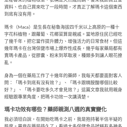
資料、也自己買來吃了一段時間，才真正了解瑪卡這個東西
到底有沒有用。
瑪卡（Maca）是生長在秘魯海拔四千米以上高原的一種十
字花科植物，跟蘿蔔、花椰菜算是親戚。當地原住民已經吃
了幾千年，把它當作提升體力、增強活力的日常食材。但這
幾年瑪卡在台灣保健市場上爆炸性成長，幾乎每家藥局都有
賣瑪卡產品，從膠囊、粉末到萃取液，種類多到讓人眼花撩
亂。
身為一個在藥局工作了十幾年的藥師，我每天都要面對客人
問：「瑪卡到底有沒有效？」、「瑪卡跟精胺酸哪個比較
好？」、「瑪卡要吃多久才會見效？」這篇文章我就用親身
經驗跟專業角度，把瑪卡功效一次講清楚。
瑪卡功效有哪些？藥師親測八週的真實變化
我必須坦白說，在開始吃瑪卡之前，我是抱持著半信半疑的
態度。畢竟在藥局待久了，看過太多保健食品號稱有多神多