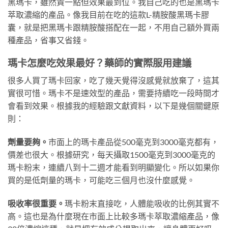
黑瑪卡，雖然貴一點但效果最到位。我自己吃的也是黑瑪卡
萃取濃縮的產品。像我目前在吃的這款L-精胺酸黑瑪卡膠
囊，就是把黑瑪卡跟精胺酸搭配在一起，不用自己額外買兩
種產品，省事又省錢。
瑪卡怎麼吃效果最好？藥師的實際服用建議
很多人買了瑪卡回家，吃了幾天覺得沒感覺就放棄了，這其
實很可惜。瑪卡不是速效型的產品，需要持續吃一段時間才
會看到效果。根據我的經驗跟文獻資料，以下是幾個關鍵原
則：
劑量要夠。
市面上的瑪卡產品從500毫克到3000毫克都有，
價差也很大。根據研究，每天攝取1500毫克到3000毫克的
瑪卡粉末，連續八到十二週才能看到明顯變化。所以如果你
買的是低劑量的瑪卡，可能吃三個月也沒什麼感覺。
吸收率很重要。
瑪卡粉末直接吃，人體能吸收的比例其實不
高。這也是為什麼現在市面上比較多瑪卡萃取濃縮產品，像