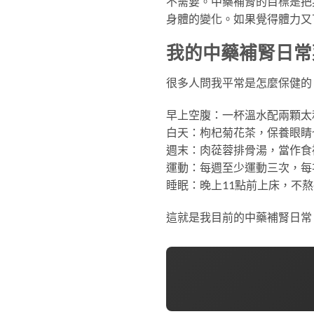
不需要。中藥補腎的目標是把
身體的變化。如果覺得體力又
我的中藥補腎日常
很多人問我平常是怎麼保健的
早上空腹：一杯溫水配兩顆太
白天：枸杞菊花茶，保養眼睛
週末：肉蓯蓉排骨湯，當作食
運動：每週至少運動三次，每
睡眠：晚上11點前上床，不
這就是我目前的中藥補腎日常