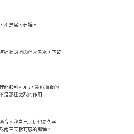
，不是醫療建議。
連續喝兩週肉蓯蓉煮水，下背
能抑制PDE5，跟威而鋼的
不是那種激烈的作用。
適合。我自己上班也是久坐
吃兩三天就有感的那種。