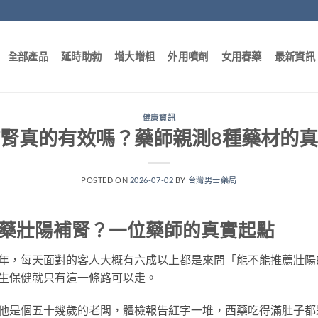
全部產品
延時助勃
增大增粗
外用噴劑
女用春藥
最新資訊
健康資訊
腎真的有效嗎？藥師親測8種藥材的
POSTED ON
2026-07-02
BY
台灣男士藥局
藥壯陽補腎？一位藥師的真實起點
年，每天面對的客人大概有六成以上都是來問「能不能推薦壯陽
生保健就只有這一條路可以走。
他是個五十幾歲的老闆，體檢報告紅字一堆，西藥吃得滿肚子都