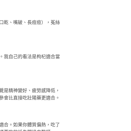
口乾、嘴破、長痘痘），菟絲
。我自己的看法是枸杞適合當
覺是精神變好、疲勞感降低，
參會比直接吃壯陽藥更適合。
適合。如果你體質偏熱，吃了