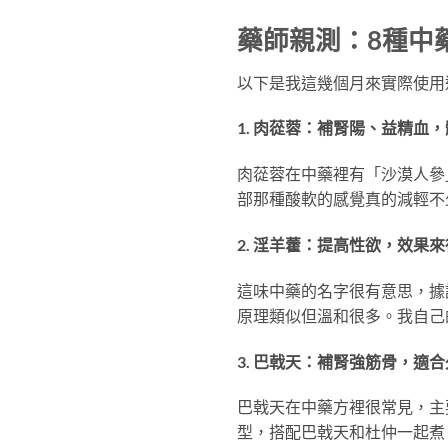
藥師親測：8種中
以下是我這幾個月來實際使用
1. 肉蓯蓉：補腎陽、益精血
肉蓯蓉在中藥裡有「沙漠人參
部那種酸軟的感覺真的減輕不
2. 淫羊藿：提高性欲，效果
這味中藥的名字很有意思，據
原理類似但溫和很多。我自己
3. 巴戟天：補腎強筋骨，適
巴戟天在中藥方裡很常見，主
型，搭配巴戟天和杜仲一起煮