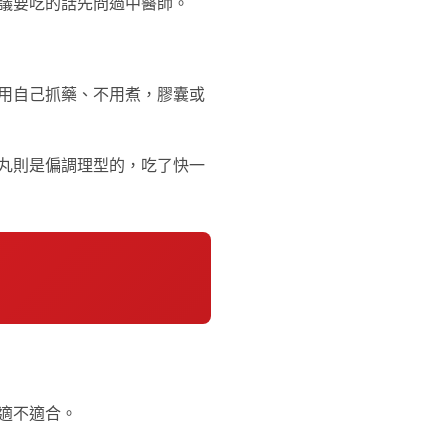
議要吃的話先問過中醫師。
用自己抓藥、不用煮，膠囊或
丸則是偏調理型的，吃了快一
適不適合。