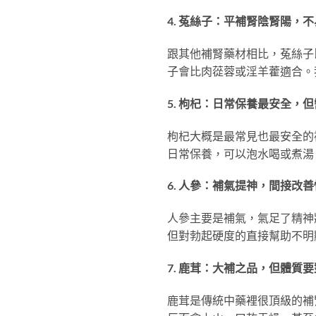
4. 菟絲子：平補腎陰腎陽，
跟其他補腎藥材相比，菟絲子
子會比肉蓯蓉或淫羊藿適合。
5. 枸杞：日常保養最安全，
枸杞大概是最常見也最安全的
日常保養，可以泡水喝或煮湯
6. 人參：補氣提神，間接改
人參主要是補氣，氣足了精神
但對勃起硬度的直接幫助不明
7. 鹿茸：大補之品，但體質要
鹿茸是傳統中藥裡很頂級的補