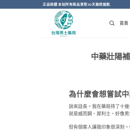
跳
正品保證 本站所有商品享受30天無效退款.
轉
至
首頁
內
容
中藥壯陽補
為什麼會想嘗試中
說來話長。我在藥局待了十幾
就是威而鋼、犀利士，好像男
但有個客人讓我印象很深刻。