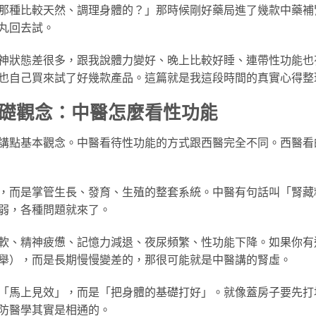
那種比較天然、調理身體的？」那時候剛好藥局進了幾款中藥補
丸回去試。
神狀態差很多，跟我說體力變好、晚上比較好睡、連帶性功能也
也自己買來試了好幾款產品。這篇就是我這段時間的真實心得整
礎觀念：中醫怎麼看性功能
講點基本觀念。中醫看待性功能的方式跟西醫完全不同。西醫看
，而是掌管生長、發育、生殖的整套系統。中醫有句話叫「腎藏
弱，各種問題就來了。
軟、精神疲憊、記憶力減退、夜尿頻繁、性功能下降。如果你有
舉），而是長期慢慢變差的，那很可能就是中醫講的腎虛。
「馬上見效」，而是「把身體的基礎打好」。就像蓋房子要先打
防醫學其實是相通的。