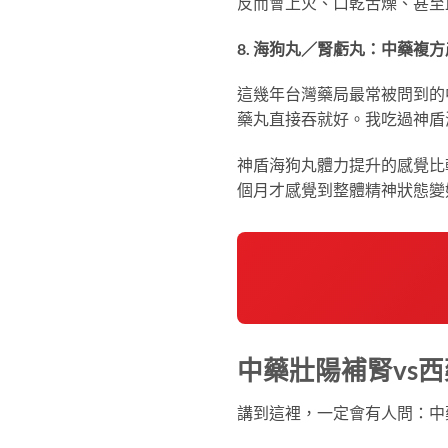
反而會上火、口乾舌燥、甚至
8. 海狗丸／腎虧丸：中藥複
這幾年台灣藥局最常被問到的
藥丸直接吞就好。我吃過神盾
神盾海狗丸體力提升的感覺比
個月才感覺到整體精神狀態變
中藥壯陽補腎vs
講到這裡，一定會有人問：中