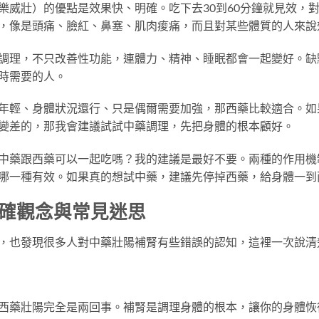
樂威壯）的優點是效果快、明確。吃下去30到60分鐘就見效，
，像是頭痛、臉紅、鼻塞、肌肉痠痛，而且對某些體質的人來說
調理，不只改善性功能，連體力、精神、睡眠都會一起變好。缺
時需要的人。
年輕、身體狀況還行、只是偶爾需要加強，那西藥比較適合。如
變差的，那我會建議試試中藥調理，先把身體的根本顧好。
中藥跟西藥可以一起吃嗎？我的建議是最好不要。兩種的作用機
哪一種有效。如果真的想試中藥，建議先停掉西藥，給身體一到
確觀念與常見迷思
，也發現很多人對中藥壯陽補腎有些錯誤的認知，這裡一次說清
西藥壯陽完全是兩回事。補腎是調理身體的根本，讓你的身體恢