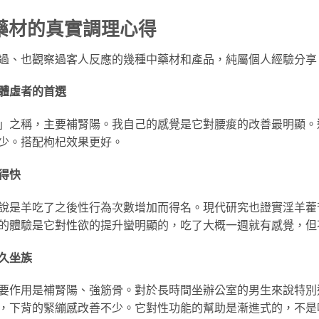
藥材的真實調理心得
過、也觀察過客人反應的幾種中藥材和產品，純屬個人經驗分享
，體虛者的首選
」之稱，主要補腎陽。我自己的感覺是它對腰痠的改善最明顯。
少。搭配枸杞效果更好。
來得快
說是羊吃了之後性行為次數增加而得名。現代研究也證實淫羊藿苷
的體驗是它對性欲的提升蠻明顯的，吃了大概一週就有感覺，但
合久坐族
要作用是補腎陽、強筋骨。對於長時間坐辦公室的男生來說特別
，下背的緊繃感改善不少。它對性功能的幫助是漸進式的，不是